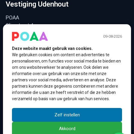
Vestiging Udenhout
POAA
Slimstraat 4
5071 EK Udenhout
09-08-2026
06 – 19 61 5183
24/7: 24 uur per dag, 7 dagen per week
Deze website maakt gebruik van cookies.
We gebruiken cookies om content en advertenties te
info@poaa.nl
personaliseren, om functies voor social media te bieden en
om ons websiteverkeer te analyseren. Ook delen we
POAA. Snel geregeld.
informatie over uw gebruik van onze site met onze
partners voor social media, adverteren en analyse. Deze
partners kunnen deze gegevens combineren met andere
Finciering en leasen
informatie die u aan ze heeft verstrekt of die ze hebben
Binnen 1 werkdag reactie
verzameld op basis van uw gebruik van hun services.
Transparante voorwaarden
Zelf instellen
Persoonlijk advies
Akkoord