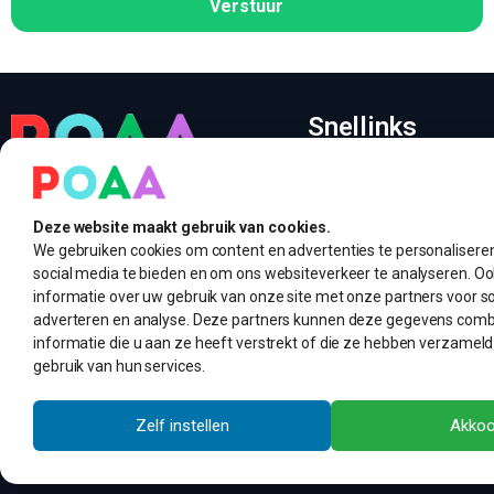
Verstuur
Snellinks
Leasen en financiere
Dealers
Leasen en financieren voor
Deze website maakt gebruik van cookies.
Calculator
iedereen. Snel geregeld.
We gebruiken cookies om content en advertenties te personaliseren
Lease offerte vergeli
social media te bieden en om ons websiteverkeer te analyseren. O
Onze successen
informatie over uw gebruik van onze site met onze partners voor so
Over ons
adverteren en analyse. Deze partners kunnen deze gegevens com
informatie die u aan ze heeft verstrekt of die ze hebben verzameld
FAQ
gebruik van hun services.
Contact
Zelf instellen
Akkoo
Copyright ©