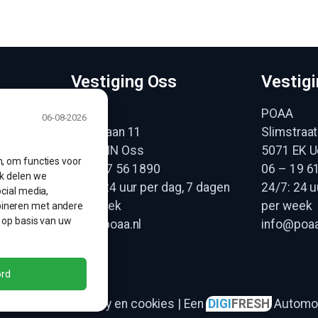
Vestiging Oss
Vestig
n
POAA
POAA
06-08-2026
Heidelaan 11
Slimstraat
5342 HN Oss
5071 EK U
, om functies voor
jken
06 – 57 56 1890
06 – 19 6
ok delen we
24/7: 24 uur per dag, 7 dagen
24/7: 24 u
cial media,
per week
per week
bineren met andere
 op basis van uw
info@poaa.nl
info@poaa
rd
 2026 POAA |
Privacy en cookies
| Een
DIGI
FRESH
Automot