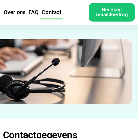
Bereken
n
Over ons
FAQ
Contact
maandbedrag
Contactgegevens